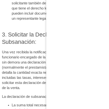
solicitante también debe presentar pruebas que demuestren
que tiene el derecho legal a subsanar el impago, que
pueden incluir documentación de propiedad, la autoridad de
un representante legal u otros registros pertinentes.
3. Solicitar la Declaración de
Subsanación:
Una vez recibida la notificación de intención de subsanación, el
funcionario encargado de la ejecución hipotecaria debe solicitar
sin demora una declaración de subsanación al titular de la deuda
(normalmente el prestamista o el administrador). Esta declaración
detalla la cantidad exacta necesaria para subsanar el impago,
incluidas las tasas, intereses y otros gastos. El agente debe
solicitar esta declaración de subsanación al menos 12 días antes
de la venta.
La declaración de subsanación incluirá:
La suma total necesaria para subsanar el impago, incluidos