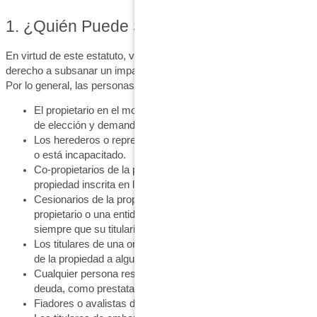
1. ¿Quién Puede Subsanar el Impago?
En virtud de este estatuto, varias personas y entidades tienen
derecho a subsanar un impago si cumplen criterios específicos.
Por lo general, las personas que pueden subsanar un impago son:
El propietario en el momento del registro de la notificación
de elección y demanda o litispendencia.
Los herederos o representantes si el propietario ha fallecido
o está incapacitado.
Co-propietarios de la propiedad que tienen un interés en la
propiedad inscrita en los registros públicos.
Cesionarios de la propiedad (como el cónyuge del
propietario o una entidad controlada por el propietario),
siempre que su titularidad esté registrada.
Los titulares de una orden judicial que transfiera la titularidad
de la propiedad a alguien distinto del propietario original.
Cualquier persona responsable en virtud de la prueba de la
deuda, como prestatarios o cosignatarios.
Fiadores o avalistas de la deuda.