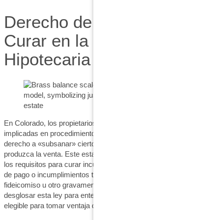
Derecho de Colorado a
Curar en la Ejecución
Hipotecaria
En Colorado, los propietarios de viviendas u otras partes
implicadas en procedimientos de ejecución hipotecaria tienen
derecho a «subsanar» ciertos incumplimientos antes de que se
produzca la venta. Este estatuto, § 38-38-104, sigue el proceso y
los requisitos para curar incumplimientos relacionados con la falta
de pago o incumplimientos técnicos en virtud de una escritura de
fideicomiso u otro gravamen que está siendo ejecutado. Vamos a
desglosar esta ley para entender cómo funciona y quién es
elegible para tomar ventaja de este derecho.