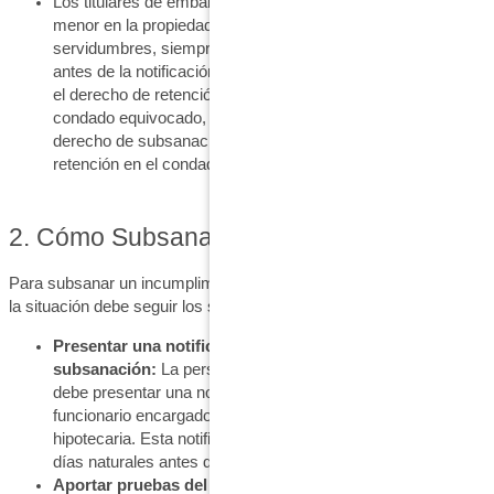
Los titulares de embargos secundarios o con un interés
menor en la propiedad, como arrendatarios o titulares de
servidumbres, siempre que su interés se haya registrado
antes de la notificación de elección y demanda. Además, si
el derecho de retención se registró incorrectamente en el
condado equivocado, una persona todavía puede tener el
derecho de subsanación si vuelve a registrar el derecho de
retención en el condado correcto.
2. Cómo Subsanar el Impago:
Para subsanar un incumplimiento, la persona que desea remediar
la situación debe seguir los siguientes pasos:
Presentar una notificación de intención de
subsanación:
La persona que desee subsanar el impago
debe presentar una notificación de intención por escrito al
funcionario encargado de la venta de la ejecución
hipotecaria. Esta notificación debe presentarse al menos 15
días naturales antes de la venta de la ejecución hipotecaria.
Aportar pruebas del derecho a subsanar el impago:
El