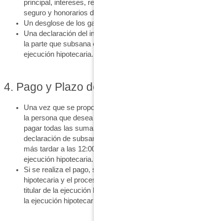
principal, intereses, recargos por demora, impuestos,
seguro y honorarios de abogado.
Un desglose de los gastos individuales.
Una declaración del importe de subsanación que permitirá a
la parte que subsana el impago evitar que se proceda a la
ejecución hipotecaria.
4. Pago y Plazo de Subsanación:
Una vez que se proporciona la declaración de subsanación,
la persona que desea subsanar el incumplimiento debe
pagar todas las sumas adeudadas según se detalla en la
declaración de subsanación. Este pago debe hacerse a
más tardar a las 12:00 PM del día anterior a la venta de
ejecución hipotecaria.
Si se realiza el pago, se suspende la venta de la ejecución
hipotecaria y el proceso se detendrá, siempre y cuando el
titular de la ejecución hipotecaria acepte retirar o desestimar
la ejecución hipotecaria.