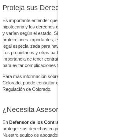
Proteja sus Derechos Legales
Es importante entender que los procedimientos de ejecución
hipotecaria y los derechos de subsanación pueden ser complejos
y varían según el estado. Si bien este estatuto de Colorado ofrece
protecciones importantes, es fundamental contar con
asesoría
legal especializada
para navegar estos procesos correctamente.
Los propietarios y otras partes interesadas deben considerar la
importancia de tener
contratos bien redactados
desde el inicio
para evitar complicaciones futuras.
Para más información sobre las leyes de ejecución hipotecaria en
Colorado, puede consultar el
sitio web oficial del Departamento de
Regulación de Colorado
.
¿Necesita Asesoría Legal Especializada?
En
Defensor de los Contratistas
, entendemos la importancia de
proteger sus derechos en procedimientos legales complejos.
Nuestro equipo de abogados especializados está listo para