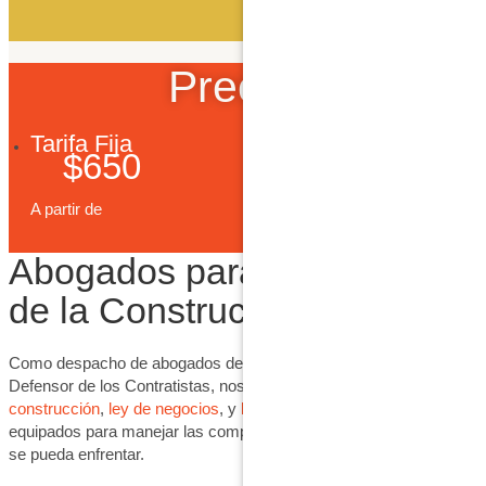
Leer Más
Precios
Tarifa Fija
$650
A partir de
Abogados para Contratistas
de la Construcción en Texas
Como despacho de abogados de construcción en Texas, en
Defensor de los Contratistas, nos especializamos en
ley de
construcción
,
ley de negocios
, y
liens y colecciones
. Estamos
equipados para manejar las complejidades legales a las que usted
se pueda enfrentar.