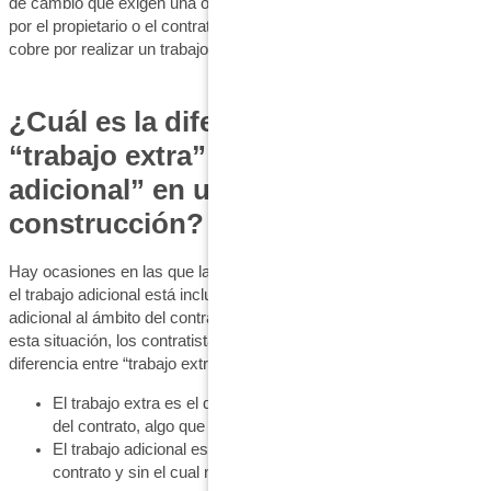
de cambio que exigen una orden de cambio por escrito firmada
por el propietario o el contratista general para que el subcontratista
cobre por realizar un trabajo que excede el alcance del contrato.
¿Cuál es la diferencia entre
“trabajo extra” y “trabajo
adicional” en un contrato de
construcción?
Hay ocasiones en las que las partes no están de acuerdo sobre si
el trabajo adicional está incluido en el contrato original o es
adicional al ámbito del contrato original. Cuando se enfrentan a
esta situación, los contratistas deben ser conscientes de la
diferencia entre “trabajo extra” y “trabajo adicional”.
El trabajo extra es el que surge fuera e independientemente
del contrato, algo que no se requiere en su ejecución.
El trabajo adicional es necesario para la ejecución del
contrato y sin el cual no podría llevarse a cabo.