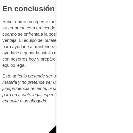
En conclusión
Saber cómo protegerse mejor es esencial, especialmente cuando
su empresa está creciendo, y tener un equipo que le apoye
cuando se enfrenta a la posibilidad de ser demandado es una gran
ventaja. El equipo del bufete de abogados
Cromeens
está aquí
para ayudarle a mantenerse fuera de los tribunales o para
ayudarle a ganar la batalla dentro de ellos. Póngase en contacto
con nosotros hoy y prepárese para el éxito con el apoyo de un
equipo legal.
Este artículo pretende ser una visión educativa general de la
materia y no pretende ser un estudio exhaustivo de la
jurisprudencia reciente, ni un sustituto de asesoramiento jurídico
para un asunto legal específico. Si tiene un problema jurídico,
consulte a un abogado
.