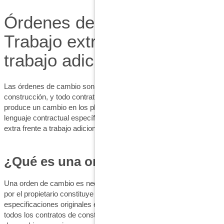
Órdenes de cambio:
Trabajo extra frente a
trabajo adicional
Las órdenes de cambio son esenciales en el sector de la
construcción, y todo contratista debe estar preparado cuando se
produce un cambio en los planes. En este blog analizaremos el
lenguaje contractual específico de las órdenes de cambio: trabajo
extra frente a trabajo adicional.
¿Qué es una orden de cambio?
Una orden de cambio es necesaria cuando el trabajo solicitado
por el propietario constituye un cambio respecto a los planos y
especificaciones originales en los que se basó el contrato. Casi
todos los contratos de construcción incluyen cláusulas de orden