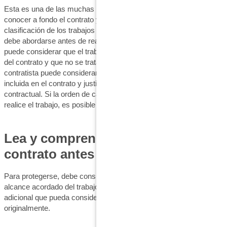
Esta es una de las muchas razones por las que es esencial
conocer a fondo el contrato y el alcance del trabajo. La
clasificación de los trabajos suele ser una cuestión controvertida y
debe abordarse antes de realizar cualquier trabajo. El propietario
puede considerar que el trabajo está incluido en las condiciones
del contrato y que no se trata de una modificación del mismo. El
contratista puede considerar lo contrario, que la obra no está
incluida en el contrato y justifica un aumento del precio
contractual. Si la orden de cambio no se acuerda antes de que se
realice el trabajo, es posible que tenga que litigar por la disputa.
Lea y comprenda siempre el
contrato antes de firmarlo
Para protegerse, debe consultar SIEMPRE el contrato original y el
alcance acordado del trabajo ANTES de realizar cualquier trabajo
adicional que pueda considerarse fuera del alcance acordado
originalmente.