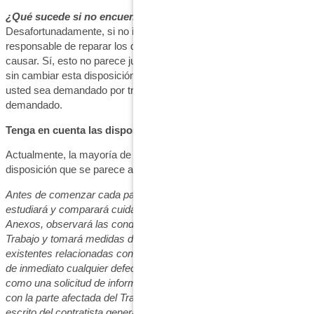
¿Qué sucede si no encuentra ni informa todos los defectos?
Desafortunadamente, si no informa todos los defectos, usted es
responsable de reparar los defectos y cualquier daño que puedan
causar. Sí, esto no parece justo, pero si usted firma el subcontrato
sin cambiar esta disposición, cuando el subcontratista antes que
usted sea demandado por trabajo defectuoso, usted también será
demandado.
Tenga en cuenta las disposiciones del contrato
Actualmente, la mayoría de los subcontratos contienen una
disposición que se parece a esto:
Antes de comenzar cada parte del Trabajo, el subcontratista
estudiará y comparará cuidadosamente el Acuerdo, la Orden y los
Anexos, observará las condiciones en el sitio que afectan el
Trabajo y tomará medidas de campo de las condiciones
existentes relacionadas con el Trabajo. El subcontratista informará
de inmediato cualquier defecto al contratista general por escrito
como una solicitud de información. El Subcontratista no procederá
con la parte afectada del Trabajo hasta que reciba la respuesta por
escrito del contratista general a dicha Solicitud de Información, y