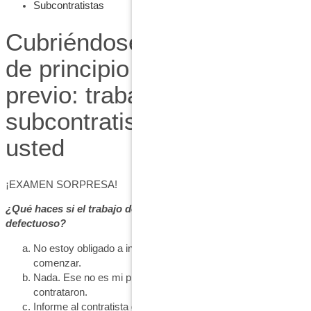
Subcontratistas
Cubriéndose las espaldas:
de principio a fintTrabajo
previo: trabajo de los
subcontratistas antes que
usted
¡EXAMEN SORPRESA!
¿Qué haces si el trabajo del subcontratista anterior a ti es
defectuoso?
No estoy obligado a inspeccionar el proyecto antes de
comenzar.
Nada. Ese no es mi problema y no es para lo que me
contrataron.
Informe al contratista general sobre cualquier defecto por