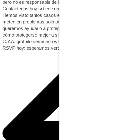
pero no es responsable de la falla en encontrar todos los defectos.
Contáctenos hoy si tiene un contrato que necesita ser revisado.
Hemos visto tantos casos en los que los subcontratistas se
meten en problemas solo por el lenguaje de sus contratos, y
queremos ayudarlo a protegerlo. Courtney Stricklen le enseñará
cómo protegerse mejor a sí mismo y a su negocio en nuestro
C.Y.A. gratuito seminario web el 20 de octubre a las 12:00 h.
RSVP hoy; esperamos verte.