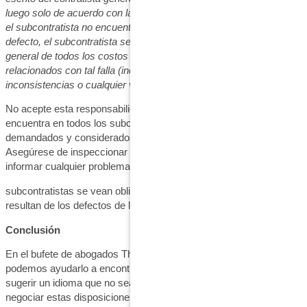
luego solo de acuerdo con la respuesta del contratista general. Si
el subcontratista no encuentra e informa por escrito cualquier
defecto, el subcontratista será responsable ante el contratista
general de todos los costos y daños que surjan de o estén
relacionados con tal falla (incluidos los errores, omisiones o
inconsistencias o cualquier variación).
No acepte esta responsabilidad irrazonable. Esta disposición se
encuentra en todos los subcontratos y todos pueden ser
demandados y considerados responsables. ¡Debes C.Y.A.!
Asegúrese de inspeccionar antes de comenzar su alcance e
informar cualquier problema que descubra. Es tan común que los
subcontratistas se vean obligados a pagar por los daños que
resultan de los defectos de los trabajadores anteriores.
Conclusión
En el bufete de abogados The Cromeens Law Firm, PLLC,
podemos ayudarlo a encontrar este idioma en el subcontrato y
sugerir un idioma que no sea tan irrazonable. Podemos ayudarlo a
negociar estas disposiciones si acepta inspeccionar e informar,