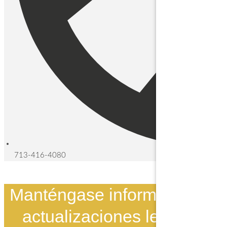
713-416-4080
Manténgase informado con
actualizaciones legales.