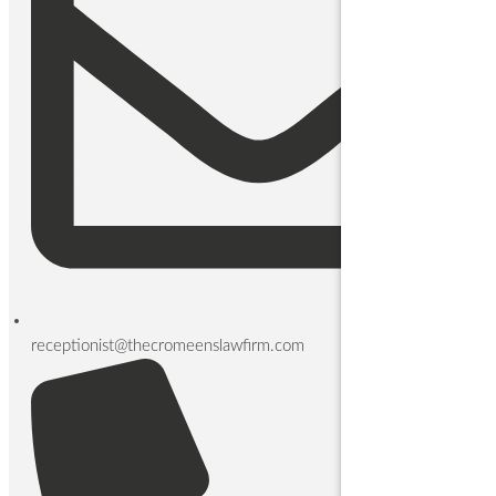
receptionist@thecromeenslawfirm.com